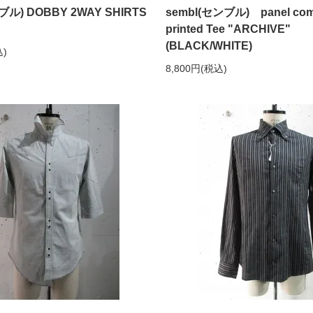
ブル) DOBBY 2WAY SHIRTS
sembl(センブル) panel comb
printed Tee "ARCHIVE"
(BLACK/WHITE)
込)
8,800円(税込)