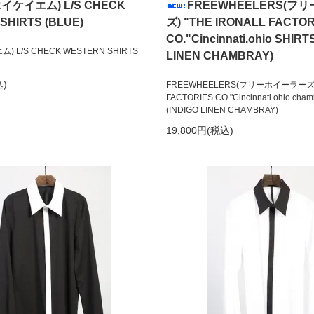
イケイエム) L/S CHECK
FREEWHEELERS(フ
SHIRTS (BLUE)
ズ) "THE IRONALL FACTOR
CO."Cincinnati.ohio SHIRT
) L/S CHECK WESTERN SHIRTS
LINEN CHAMBRAY)
込)
FREEWHEELERS(フリーホイーラーズ) "
FACTORIES CO."Cincinnati.ohio cham
(INDIGO LINEN CHAMBRAY)
19,800円(税込)