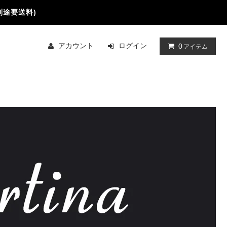
別途要送料)
アカウント
ログイン
0
アイテム