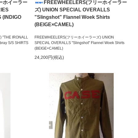
リーホイーラー
FREEWHEELERS(フリーホイーラー
IES
ズ) UNION SPECIAL OVERALLS
S (INDIGO
"Slingshot" Flannel Woek Shirts
(BEIGE×CAMEL)
THE IRONALL
FREEWHEELERS(フリーホイーラーズ) UNION
bray S/S SHIRTS
SPECIAL OVERALLS "Slingshot" Flannel Woek Shirts
(BEIGE×CAMEL)
24,200円(税込)