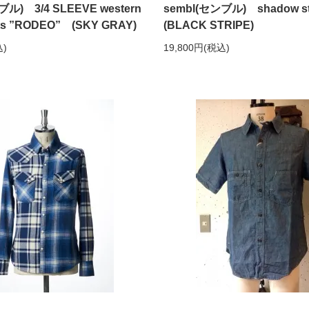
ブル) 3/4 SLEEVE western
sembl(センブル) shadow stri
ts ”RODEO” (SKY GRAY)
(BLACK STRIPE)
込)
19,800円(税込)