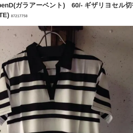
aabenD(ガラアーベント) 60/- ギザリヨセル切
TE)
87217758