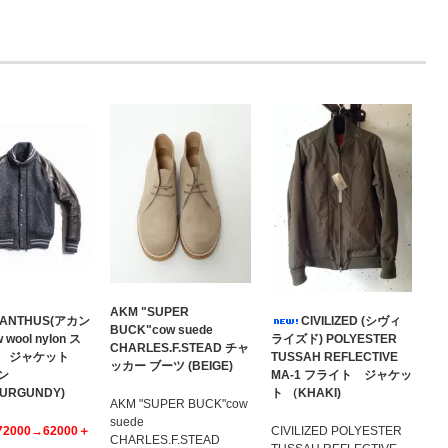
AKM "SUPER
ANTHUS(アカン
CIVILIZED (シヴィ
BUCK"cow suede
 wool nylon ス
ライズド) POLYESTER
CHARLES.F.STEAD チャ
ム ジャケット
TUSSAH REFLECTIVE
ッカー ブーツ (BEIGE)
ン
MA-1 フライト ジャケッ
BURGUNDY)
ト （KHAKI)
AKM "SUPER BUCK"cow
suede
72000→62000＋
CIVILIZED POLYESTER
CHARLES.F.STEAD