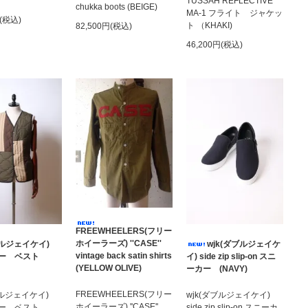
TUSSAH REFLECTIVE
chukka boots (BEIGE)
MA-1 フライト ジャケッ
円(税込)
ト （KHAKI)
82,500円(税込)
46,200円(税込)
FREEWHEELERS(フリー
ホイーラーズ) ''CASE''
ダブルジェイケイ)
wjk(ダブルジェイケ
vintage back satin shirts
リー ベスト
イ) side zip slip-on スニ
(YELLOW OLIVE)
ーカー (NAVY)
FREEWHEELERS(フリー
ダブルジェイケイ)
wjk(ダブルジェイケイ)
ホイーラーズ) ''CASE''
リー ベスト
side zip slip-on スニーカ