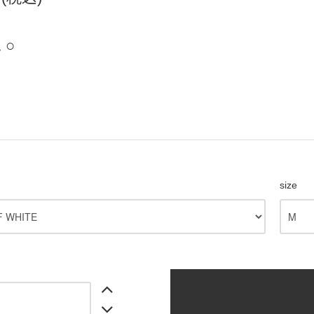
 ○
size