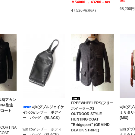
tax
￥54000 → 43200＋tax
68,200
47,520円(税込)
US(アカン
FREEWHEELERS(フリー
TINA別注
wjk(ダブルジェイケ
wjk(
ホイーラーズ)
Pコート
イ) cow レザー ボディ
ミリタ
OUTDOOR STYLE
ー バッグ (BLACK)
(MIX)
HUNTING COAT
"Bridgeport" (GRAIND
 CORTINA
wjk cow レザー ボディ
wjk(
BLACK STRIPE)
-COAT
ー バッグ (BLACK)
ミリタ