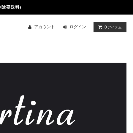
別途要送料)
アカウント
ログイン
0
アイテム