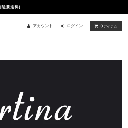
別途要送料)
アカウント
ログイン
0
アイテム