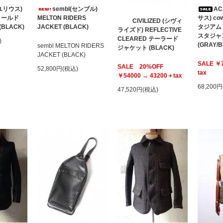
(ユリウス)
sembl(センブル)
AC
 フィールド
MELTON RIDERS
サス) cow
CIVILIZED (シヴィ
LACK)
JACKET (BLACK)
タジア
ライズド) REFLECTIVE
スタジャ
CLEARED テーラード
)
(GRAY/
sembl MELTON RIDERS
ジャケット (BLACK)
JACKET (BLACK)
SALE ￥
SALE 20%OFF
52,800円(税込)
tax
￥54000 → 43200＋tax
68,200
47,520円(税込)