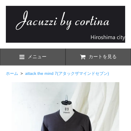
メニュー
カートを見る
ホーム
>
attack the mind 7(アタックザマインドセブン)