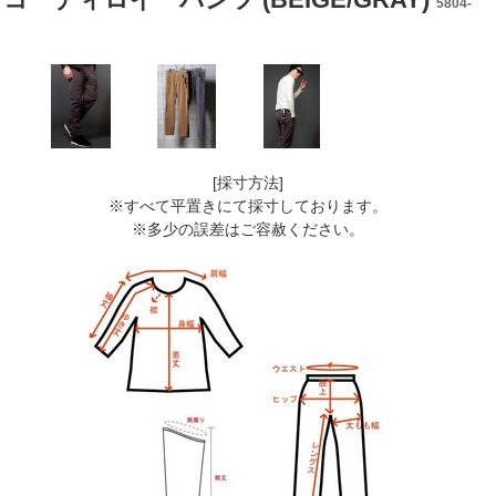
5804-
[採寸方法]
※すべて平置きにて採寸しております。
※多少の誤差はご容赦ください。