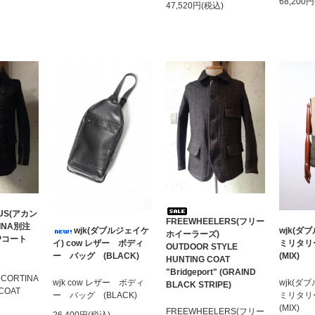
68,200
47,520円(税込)
US(アカン
FREEWHEELERS(フリー
TINA別注
wjk(ダブルジェイケ
wjk(
ホイーラーズ)
Pコート
イ) cow レザー ボディ
ミリタ
OUTDOOR STYLE
ー バッグ (BLACK)
(MIX)
HUNTING COAT
"Bridgeport" (GRAIND
 CORTINA
wjk cow レザー ボディ
wjk(
BLACK STRIPE)
-COAT
ー バッグ (BLACK)
ミリタ
(MIX)
FREEWHEELERS(フリー