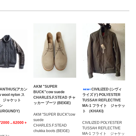
AKM "SUPER
ANTHUS(アカン
CIVILIZED (シヴィ
BUCK"cow suede
 wool nylon ス
ライズド) POLYESTER
CHARLES.F.STEAD チャ
ム ジャケット
TUSSAH REFLECTIVE
ッカー ブーツ (BEIGE)
ン
MA-1 フライト ジャケッ
BURGUNDY)
ト （KHAKI)
AKM "SUPER BUCK"cow
suede
72000→62000＋
CIVILIZED POLYESTER
CHARLES.F.STEAD
TUSSAH REFLECTIVE
chukka boots (BEIGE)
MA-1 フライト ジャケッ