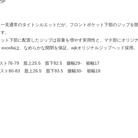
ZIP
り一見通常のタイトシルエットだが、フロントポケット下部のジップを
ます。
ケット下部に配置したジップは容量を増やす実用性と、マチ部にオリジ
 excellaは、なめらかな開閉を保証。wjkオリジナルジップヘッド採用。
ト76-79 股上25.5 股下82.5 腿幅29- 裾幅17
ト80-83 股上26.5 股下83.5 腿幅30- 裾幅18