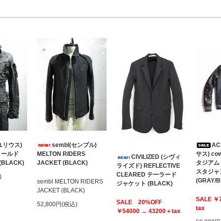
(ユリウス)
sembl(センブル)
AC
 フィールド
MELTON RIDERS
サス) cow
CIVILIZED (シヴィ
LACK)
JACKET (BLACK)
タジア
ライズド) REFLECTIVE
スタジャ
CLEARED テーラード
)
(GRAY/
sembl MELTON RIDERS
ジャケット (BLACK)
JACKET (BLACK)
SALE ￥
SALE 20%OFF
52,800円(税込)
tax
￥54000 → 43200＋tax