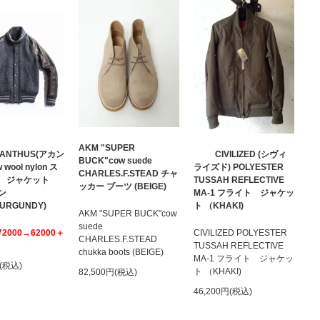
AKM "SUPER
ANTHUS(アカン
CIVILIZED (シヴィ
BUCK"cow suede
 wool nylon ス
ライズド) POLYESTER
CHARLES.F.STEAD チャ
ム ジャケット
TUSSAH REFLECTIVE
ッカー ブーツ (BEIGE)
ン
MA-1 フライト ジャケッ
BURGUNDY)
ト （KHAKI)
AKM "SUPER BUCK"cow
suede
72000→62000＋
CIVILIZED POLYESTER
CHARLES.F.STEAD
TUSSAH REFLECTIVE
chukka boots (BEIGE)
MA-1 フライト ジャケッ
円(税込)
ト （KHAKI)
82,500円(税込)
46,200円(税込)