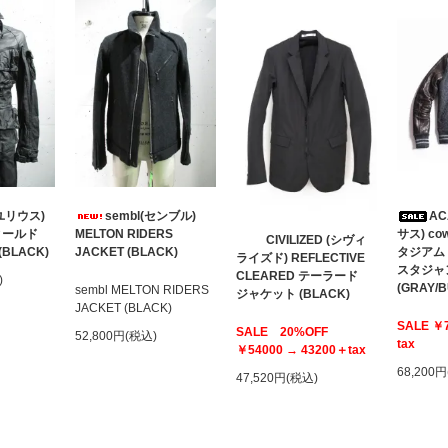
(ユリウス)
sembl(センブル)
AC
 フィールド
MELTON RIDERS
サス) cow
CIVILIZED (シヴィ
LACK)
JACKET (BLACK)
タジア
ライズド) REFLECTIVE
スタジャ
CLEARED テーラード
)
(GRAY/
sembl MELTON RIDERS
ジャケット (BLACK)
JACKET (BLACK)
SALE ￥
SALE 20%OFF
52,800円(税込)
tax
￥54000 → 43200＋tax
68,200
47,520円(税込)