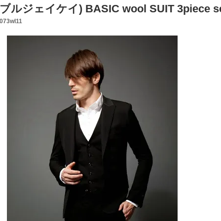
ダブルジェイケイ) BASIC wool SUIT 3piec
5073wl11