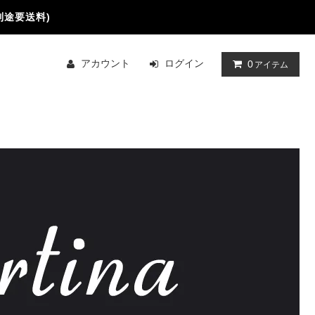
別途要送料)
アカウント
ログイン
0
アイテム