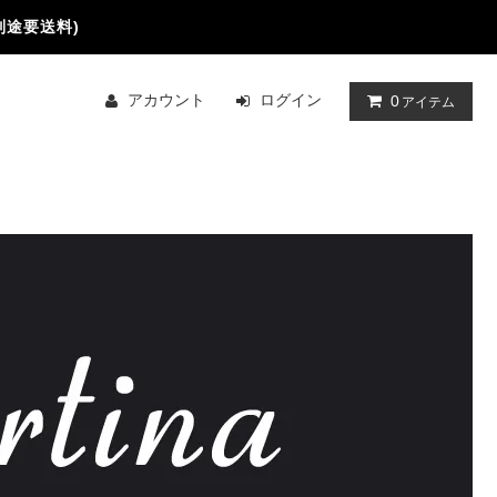
別途要送料)
アカウント
ログイン
0
アイテム