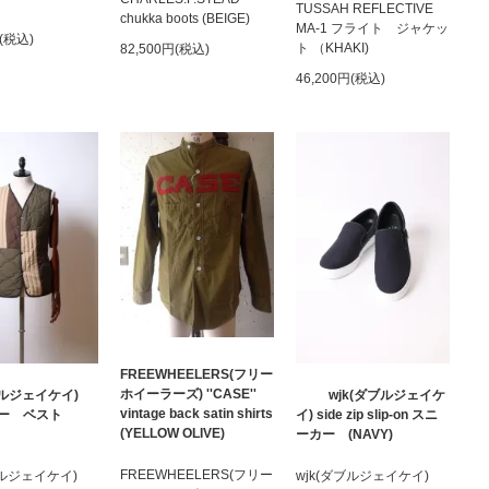
TUSSAH REFLECTIVE
chukka boots (BEIGE)
MA-1 フライト ジャケッ
円(税込)
ト （KHAKI)
82,500円(税込)
46,200円(税込)
FREEWHEELERS(フリー
ホイーラーズ) ''CASE''
ダブルジェイケイ)
wjk(ダブルジェイケ
vintage back satin shirts
リー ベスト
イ) side zip slip-on スニ
(YELLOW OLIVE)
ーカー (NAVY)
FREEWHEELERS(フリー
ダブルジェイケイ)
wjk(ダブルジェイケイ)