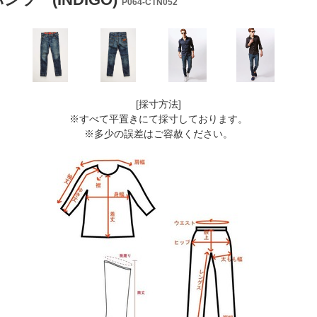
P064-CTN052
[採寸方法]
※すべて平置きにて採寸しております。
※多少の誤差はご容赦ください。