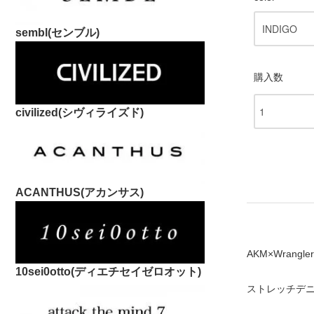
sembl(センブル)
購入数
civilized(シヴィライズド)
ACANTHUS(アカンサス)
AKM×Wrangler
10sei0otto(ディエチセイゼロオット)
ストレッチデ