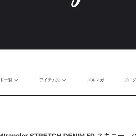
ド一覧
アイテム別
メルマガ
ブロ
Wrangler STRETCH DENIM 5P スキニー 