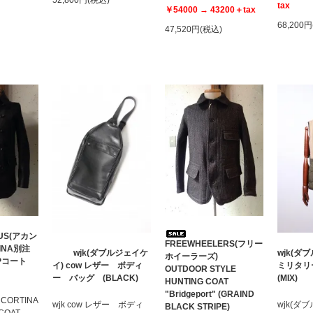
52,800円(税込)
tax
￥54000 → 43200＋tax
68,200
47,520円(税込)
US(アカン
FREEWHEELERS(フリー
TINA別注
wjk(ダブルジェイケ
wjk(
ホイーラーズ)
Pコート
イ) cow レザー ボディ
ミリタ
OUTDOOR STYLE
ー バッグ (BLACK)
(MIX)
HUNTING COAT
"Bridgeport" (GRAIND
 CORTINA
wjk cow レザー ボディ
wjk(
BLACK STRIPE)