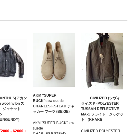
AKM "SUPER
ANTHUS(アカン
CIVILIZED (シヴィ
BUCK"cow suede
 wool nylon ス
ライズド) POLYESTER
CHARLES.F.STEAD チャ
ム ジャケット
TUSSAH REFLECTIVE
ッカー ブーツ (BEIGE)
ン
MA-1 フライト ジャケッ
BURGUNDY)
ト （KHAKI)
AKM "SUPER BUCK"cow
suede
72000→62000＋
CIVILIZED POLYESTER
CHARLES.F.STEAD